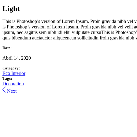
Light
This is Photoshop’s version of Lorem Ipsum. Proin gravida nibh vel veli
is Photoshop’s version of Lorem Ipsum. Proin gravida nibh vel velit au
ipsum, nec sagittis sem nibh idi elit. vulputate cursuThis is Photosho
quis bibendum auctauctor aliqueenean sollicitudin froin gravida nibh ve
Date:
Abril 14, 2020
Category:
Eco
Interior
Tags:
Decoration
Next