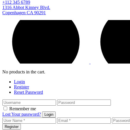
+112 345 6789
1316 Abbot Kinney Blvd.
Copenhagen CA 90291
No products in the cart.
Login
Register
Reset Password
Remember me
Lost Your password?
Login
Register