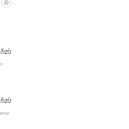
Reply
st
Reply
tamur