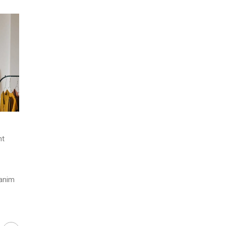
nt
 anim