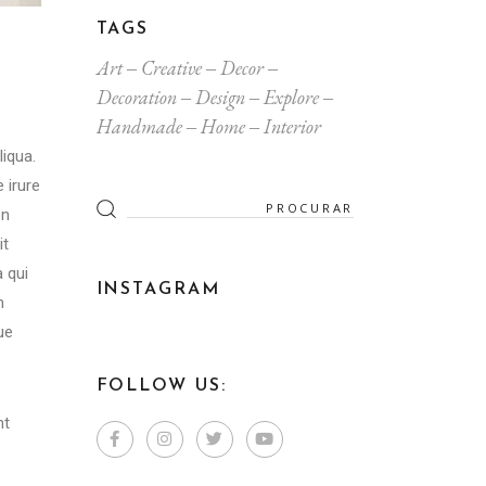
TAGS
Art
Creative
Decor
Decoration
Design
Explore
Handmade
Home
Interior
liqua.
 irure
on
it
 qui
INSTAGRAM
m
ue
FOLLOW US:
nt