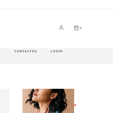
Minha Conta
Carrinho
Checkout
0
A
CONTACTOS
LOGIN
Minha Conta
Carrinho
Checkout