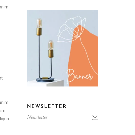
 anim
nt
 anim
NEWSLETTER
tam.
liqua.