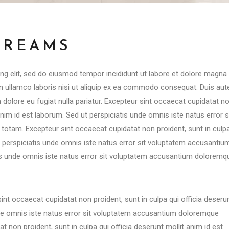
DREAMS
ng elit, sed do eiusmod tempor incididunt ut labore et dolore magna 
 ullamco laboris nisi ut aliquip ex ea commodo consequat. Duis aute
um dolore eu fugiat nulla pariatur. Excepteur sint occaecat cupidatat n
 anim id est laborum. Sed ut perspiciatis unde omnis iste natus error s
tam. Excepteur sint occaecat cupidatat non proident, sunt in culpa
ut perspiciatis unde omnis iste natus error sit voluptatem accusantiu
is unde omnis iste natus error sit voluptatem accusantium doloremq
 sint occaecat cupidatat non proident, sunt in culpa qui officia deseru
unde omnis iste natus error sit voluptatem accusantium doloremque
 non proident, sunt in culpa qui officia deserunt mollit anim id est