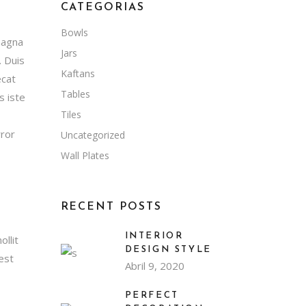
CATEGORIAS
Bowls
magna
Jars
. Duis
Kaftans
ecat
Tables
s iste
Tiles
rror
Uncategorized
Wall Plates
RECENT POSTS
INTERIOR
llit
DESIGN STYLE
 est
Abril 9, 2020
PERFECT