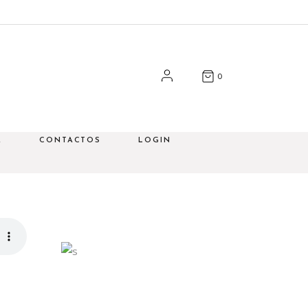
Minha Conta
Carrinho
Checkout
0
A
CONTACTOS
LOGIN
Minha Conta
Carrinho
Checkout