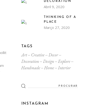
DECORATION
Abril 9, 2020
THINKING OF A
PLACE
Março 27, 2020
TAGS
llit
Art
Creative
Decor
Decoration
Design
Explore
ium
Handmade
Home
Interior
r
Search
for:
INSTAGRAM