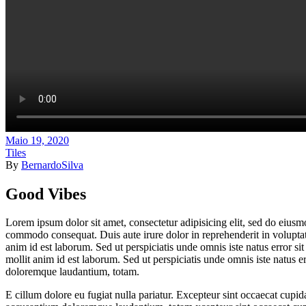
Maio 19, 2020
Tiles
By
BernardoSilva
Good Vibes
Lorem ipsum dolor sit amet, consectetur adipisicing elit, sed do eiusm
commodo consequat. Duis aute irure dolor in reprehenderit in voluptate 
anim id est laborum. Sed ut perspiciatis unde omnis iste natus error s
mollit anim id est laborum. Sed ut perspiciatis unde omnis iste natus 
doloremque laudantium, totam.
E cillum dolore eu fugiat nulla pariatur. Excepteur sint occaecat cupida