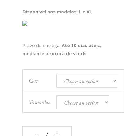
Disponível nos modelos
: L e XL
Prazo de entrega:
Até 10 dias úteis,
mediante a rotura de stock
Cor:
Tamanho:
CAPA ELÁSTICA P/ SOFÁ DE CANTO STARK quan
‒
+