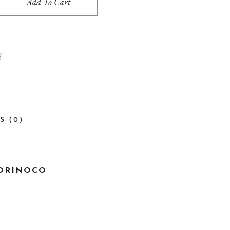
Add To Cart
d
S (0)
 ORINOCO