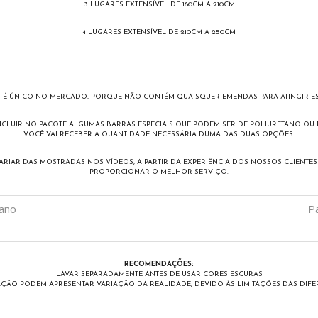
3 LUGARES EXTENSÍVEL DE 180CM A 210CM
4 LUGARES EXTENSÍVEL DE 210CM A 250CM
S É ÚNICO NO MERCADO, PORQUE NÃO CONTÉM QUAISQUER EMENDAS PARA ATINGIR ES
NCLUIR NO PACOTE ALGUMAS BARRAS ESPECIAIS QUE PODEM SER DE POLIURETANO OU
VOCÊ VAI RECEBER A QUANTIDADE NECESSÁRIA DUMA DAS DUAS OPÇÕES.
ARIAR DAS MOSTRADAS NOS VÍDEOS, A PARTIR DA EXPERIÊNCIA DOS NOSSOS CLIENT
PROPORCIONAR O MELHOR SERVIÇO.
tano
P
RECOMENDAÇÕES:
LAVAR SEPARADAMENTE ANTES DE USAR CORES ESCURAS
ÇÃO PODEM APRESENTAR VARIAÇÃO DA REALIDADE, DEVIDO ÀS LIMITAÇÕES DAS DIFERE