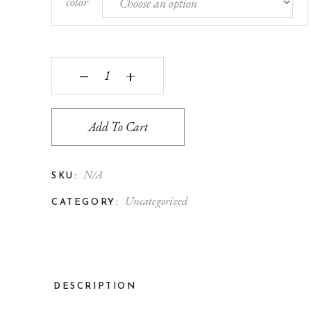
color
CAPA REVERSÍVEL P/ POLTRONA COLOR quanti
‒
+
Add To Cart
N/A
SKU:
Uncategorized
CATEGORY:
DESCRIPTION